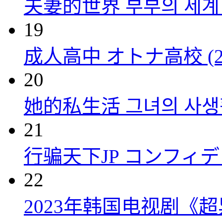
夫妻的世界 부부의 세계 (
19
成人高中 オトナ高校 (20
20
她的私生活 그녀의 사생활 
21
行骗天下JP コンフィデンス
22
2023年韩国电视剧《超