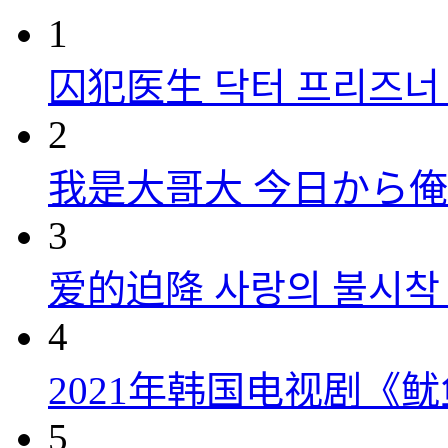
1
囚犯医生 닥터 프리즈너 (
2
我是大哥大 今日から俺は！
3
爱的迫降 사랑의 불시착 (
4
2021年韩国电视剧《
5