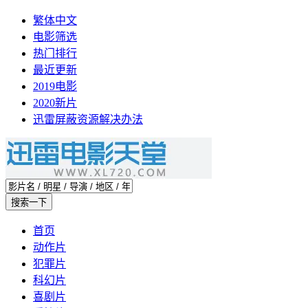
繁体中文
电影筛选
热门排行
最近更新
2019电影
2020新片
迅雷屏蔽资源解决办法
首页
动作片
犯罪片
科幻片
喜剧片