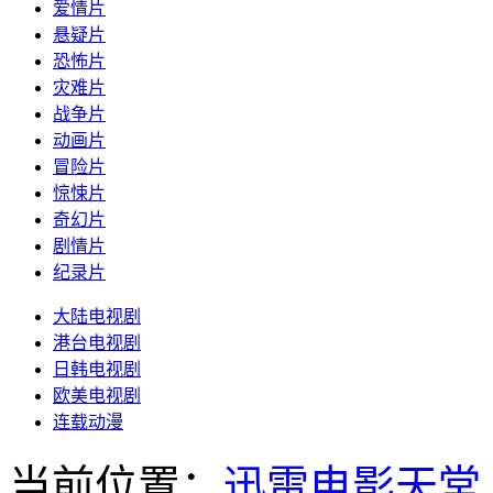
爱情片
悬疑片
恐怖片
灾难片
战争片
动画片
冒险片
惊悚片
奇幻片
剧情片
纪录片
大陆电视剧
港台电视剧
日韩电视剧
欧美电视剧
连载动漫
当前位置：
迅雷电影天堂