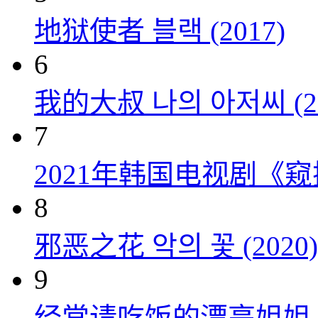
地狱使者 블랙 (2017)
6
我的大叔 나의 아저씨 (20
7
2021年韩国电视剧《窥探
8
邪恶之花 악의 꽃 (2020)
9
经常请吃饭的漂亮姐姐 밥 잘