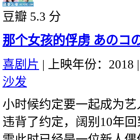
豆瓣 5.3 分
那个女孩的俘虏 あのコの、
喜剧片
|
上映年份：2018
|
沙发
小时候约定要一起成为艺
违背了约定，阔别10年
雫此时已经是一位新人偶