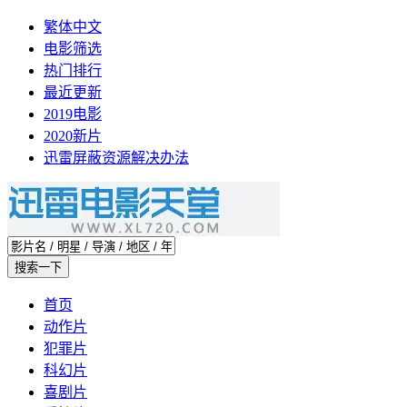
繁体中文
电影筛选
热门排行
最近更新
2019电影
2020新片
迅雷屏蔽资源解决办法
首页
动作片
犯罪片
科幻片
喜剧片