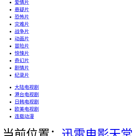
爱情片
悬疑片
恐怖片
灾难片
战争片
动画片
冒险片
惊悚片
奇幻片
剧情片
纪录片
大陆电视剧
港台电视剧
日韩电视剧
欧美电视剧
连载动漫
当前位置：
迅雷电影天堂